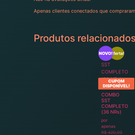
Apenas clientes conectados que compraram
Produtos relacionado
NOVO!
Oferta!
CUPOM
DISPONÍVEL!
COMBO
SST
COMPLETO
(36 NRs)
por
apenas
R$
420,00