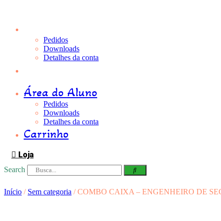
Pular
para
Área do Aluno
o
conteúdo
Pedidos
Downloads
Detalhes da conta
Carrinho
Área do Aluno
Pedidos
Downloads
Detalhes da conta
Carrinho
Loja
Search
Início
/
Sem categoria
/ COMBO CAIXA – ENGENHEIRO DE 