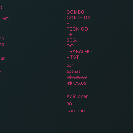
O
COMBO
CORREIOS
LHO
–
TÉCNICO
DE
00
SEG.
20
DO
TRABALHO
– TST
ar
por
apenas
o
R$
389,00
R$
175,05
Adicionar
ao
carrinho