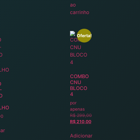
ao
carrinho
Oferta!
COMBO
CNU
O
BLOCO
–
4
O
por
LHO
apenas
R$
299,00
00
R$
210,00
ar
Adicionar