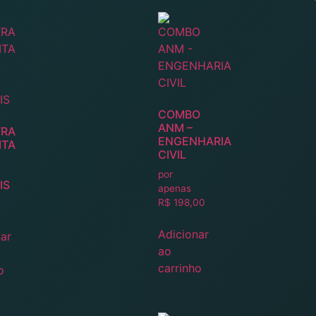
COMBO
ANM –
RA
ENGENHARIA
ITA
CIVIL
por
IS
apenas
R$
198,00
Adicionar
ar
ao
carrinho
o