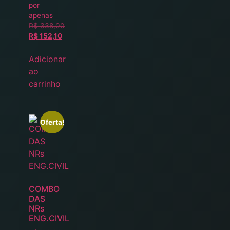
por
apenas
R$
338,00
R$
152,10
Adicionar
ao
carrinho
Oferta!
COMBO
DAS
NRs
ENG.CIVIL