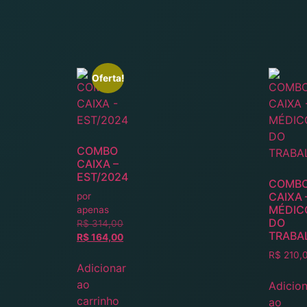
Oferta!
COMBO
CAIXA –
EST/2024
COMB
CAIXA 
por
MÉDIC
apenas
DO
R$
314,00
TRABA
R$
164,00
R$
210,
Adicionar
ao
Adicion
carrinho
ao