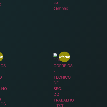
ao
o
carrinho
a!
Oferta!
O
IOS