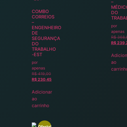
–
MÉDIC
COMBO
DO
CORREIOS
TRABA
–
por
ENGENHEIRO
apenas
DE
R$
368,
SEGURANÇA
R$
239,
DO
TRABALHO
-EST
Adicion
ao
por
apenas
carrinh
R$
419,00
R$
230,45
Adicionar
ao
carrinho
Oferta!