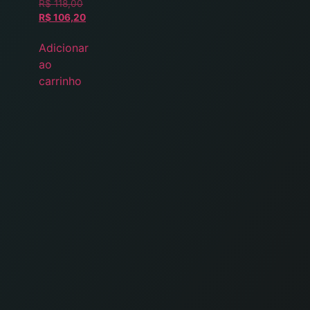
R$
118,00
R$
106,20
Adicionar
ao
carrinho