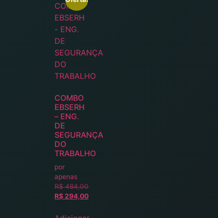
COMBO
EBSERH
– ENG.
DE
SEGURANÇA
DO
TRABALHO
por
apenas
R$
484,00
R$
294,00