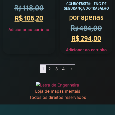
COMBO EBSERH – ENG. DE
R$
118,00
SEGURANÇA DO TRABALHO
por apenas
R$
106,20
R$
484,00
Adicionar ao carrinho
R$
294,00
Adicionar ao carrinho
1
2
3
4
→
Loja de mapas mentais
Todos os direitos reservados